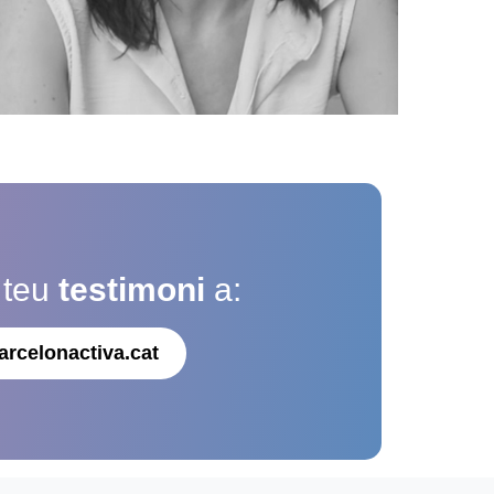
 teu
testimoni
a:
arcelonactiva.cat