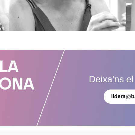
 LA
Deixa'ns el
DONA
lidera@b