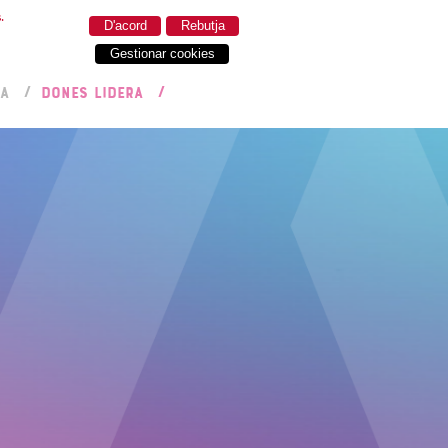
.
D'acord
Rebutja
Gestionar cookies
RA
DONES LIDERA