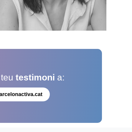
 teu
testimoni
a:
arcelonactiva.cat