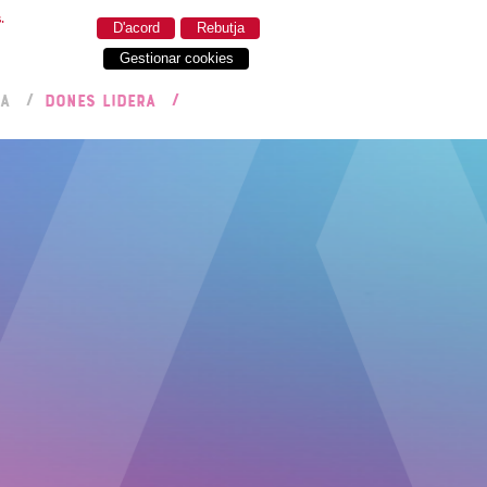
.
D'acord
Rebutja
Gestionar cookies
RA
DONES LIDERA