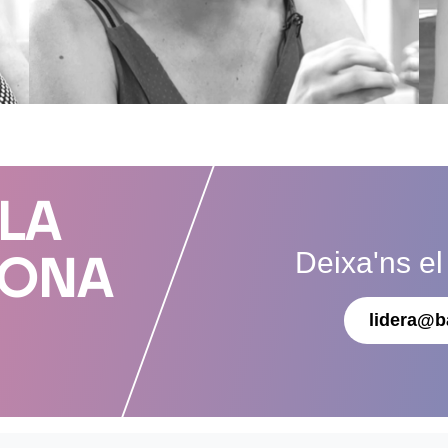
 LA
Deixa'ns el
DONA
lidera@b