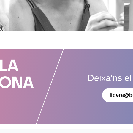
 LA
Deixa'ns el
DONA
lidera@b