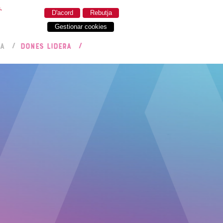
.
D'acord
Rebutja
Gestionar cookies
RA
DONES LIDERA