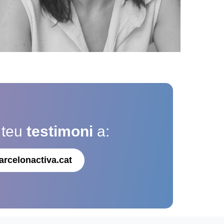
 teu
testimoni
a:
arcelonactiva.cat