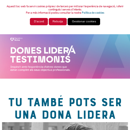
Aquest lloc web fa servir cookies pròpies i de tercers per millorar l’experiència de navegació, i oferir
continguts i serveis d’interès.
Per a més informació podeu consultar la nostra
Política de cookies
D'acord
Rebutja
Gestionar cookies
TU TAMBÉ POTS SER
UNA DONA LIDERA