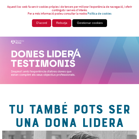
Aquest lloc web fa servir cookies pròpies i de tercers per millorar l’experiència de navegació, i oferir
continguts i serveis d’interès.
Per a més informació podeu consultar la nostra
Política de cookies
D'acord
Rebutja
Gestionar cookies
TU TAMBÉ POTS SER
UNA DONA LIDERA