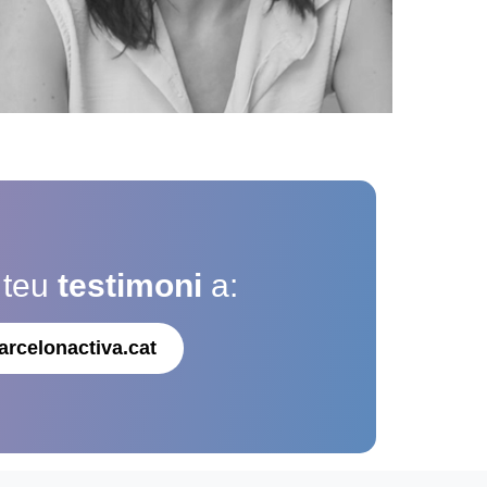
 teu
testimoni
a:
arcelonactiva.cat