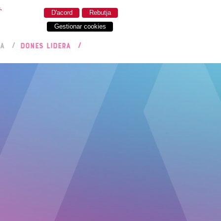
.
D'acord
Rebutja
Gestionar cookies
RA
DONES LIDERA