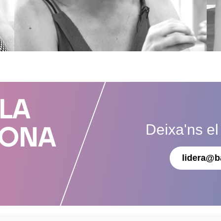
 LA
Deixa'ns el
DONA
lidera@b