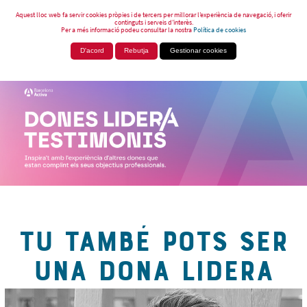
Aquest lloc web fa servir cookies pròpies i de tercers per millorar l’experiència de navegació, i oferir
continguts i serveis d’interès.
Per a més informació podeu consultar la nostra
Política de cookies
D'acord
Rebutja
Gestionar cookies
TU TAMBÉ POTS SER
UNA DONA LIDERA