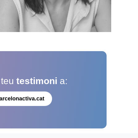
 teu
testimoni
a:
arcelonactiva.cat