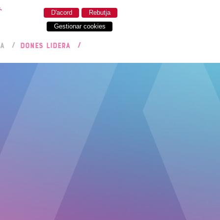
.
D'acord
Rebutja
Gestionar cookies
RA
DONES LIDERA