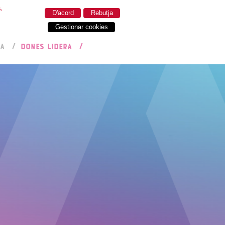
.
D'acord
Rebutja
Gestionar cookies
RA
DONES LIDERA