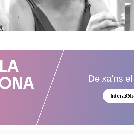
 LA
Deixa'ns el
DONA
lidera@b