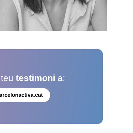
 teu
testimoni
a:
arcelonactiva.cat