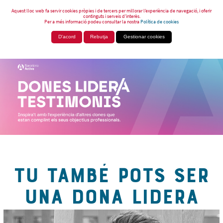
Aquest lloc web fa servir cookies pròpies i de tercers per millorar l’experiència de navegació, i oferir
continguts i serveis d’interès.
Per a més informació podeu consultar la nostra
Política de cookies
D'acord
Rebutja
Gestionar cookies
TU TAMBÉ POTS SER
UNA DONA LIDERA