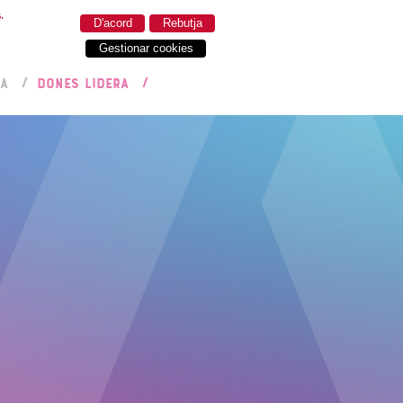
.
D'acord
Rebutja
Gestionar cookies
RA
DONES LIDERA