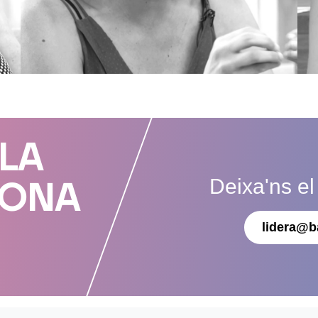
 LA
Deixa'ns el
DONA
lidera@b