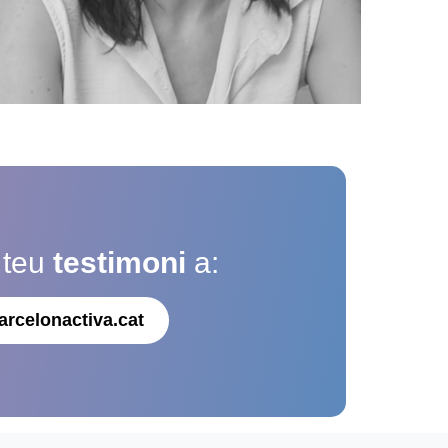
 teu
testimoni
a:
arcelonactiva.cat