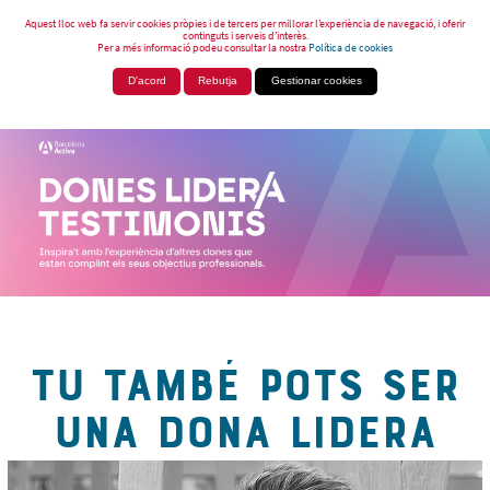
Aquest lloc web fa servir cookies pròpies i de tercers per millorar l’experiència de navegació, i oferir
continguts i serveis d’interès.
Per a més informació podeu consultar la nostra
Política de cookies
D'acord
Rebutja
Gestionar cookies
TU TAMBÉ POTS SER
UNA DONA LIDERA