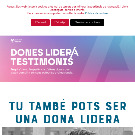
Aquest lloc web fa servir cookies pròpies i de tercers per millorar l’experiència de navegació, i oferir
continguts i serveis d’interès.
Per a més informació podeu consultar la nostra
Política de cookies
D'acord
Rebutja
Gestionar cookies
TU TAMBÉ POTS SER
UNA DONA LIDERA