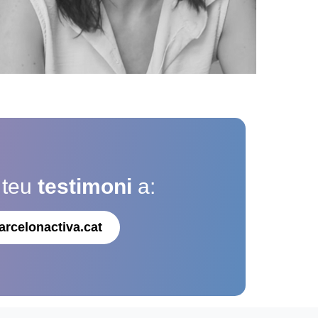
 teu
testimoni
a:
arcelonactiva.cat