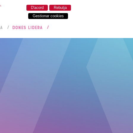
.
D'acord
Rebutja
Gestionar cookies
RA
DONES LIDERA