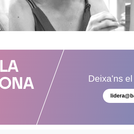
 LA
Deixa'ns el
DONA
lidera@b