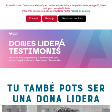
Aquest lloc web fa servir cookies pròpies i de tercers per millorar l’experiència de navegació, i oferir
continguts i serveis d’interès.
Per a més informació podeu consultar la nostra
Política de cookies
D'acord
Rebutja
Gestionar cookies
TU TAMBÉ POTS SER
UNA DONA LIDERA