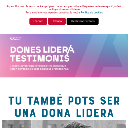
Aquest lloc web fa servir cookies pròpies i de tercers per millorar l’experiència de navegació, i oferir
continguts i serveis d’interès.
Per a més informació podeu consultar la nostra
Política de cookies
D'acord
Rebutja
Gestionar cookies
TU TAMBÉ POTS SER
UNA DONA LIDERA