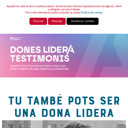
Aquest lloc web fa servir cookies pròpies i de tercers per millorar l’experiència de navegació, i oferir
continguts i serveis d’interès.
Per a més informació podeu consultar la nostra
Política de cookies
D'acord
Rebutja
Gestionar cookies
TU TAMBÉ POTS SER
UNA DONA LIDERA