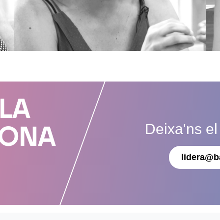
 LA
Deixa'ns el
DONA
lidera@b