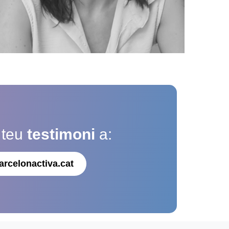
 teu
testimoni
a:
arcelonactiva.cat