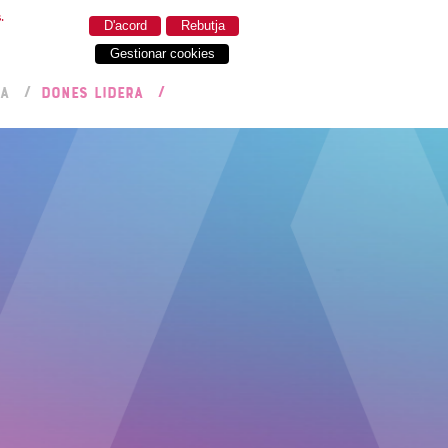
.
D'acord
Rebutja
Gestionar cookies
RA
DONES LIDERA