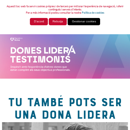
Aquest lloc web fa servir cookies pròpies i de tercers per millorar l’experiència de navegació, i oferir
continguts i serveis d’interès.
Per a més informació podeu consultar la nostra
Política de cookies
D'acord
Rebutja
Gestionar cookies
TU TAMBÉ POTS SER
UNA DONA LIDERA