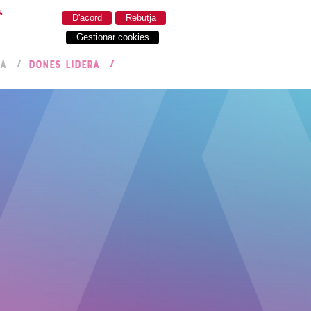
.
D'acord
Rebutja
Gestionar cookies
RA
DONES LIDERA