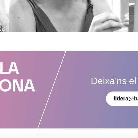
 LA
Deixa'ns el
DONA
lidera@b