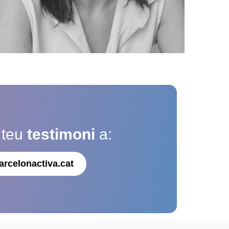
 teu
testimoni
a:
arcelonactiva.cat