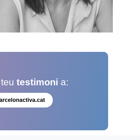
 teu
testimoni
a:
arcelonactiva.cat