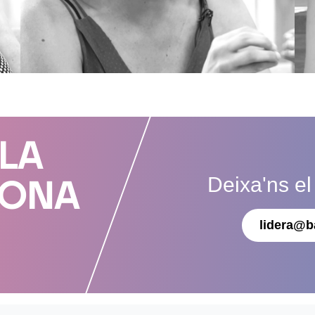
 LA
Deixa'ns el
DONA
lidera@b