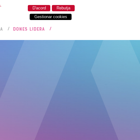
.
D'acord
Rebutja
Gestionar cookies
RA
DONES LIDERA