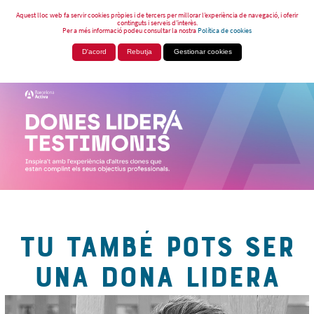
Aquest lloc web fa servir cookies pròpies i de tercers per millorar l’experiència de navegació, i oferir
continguts i serveis d’interès.
Per a més informació podeu consultar la nostra
Política de cookies
D'acord
Rebutja
Gestionar cookies
TU TAMBÉ POTS SER
UNA DONA LIDERA