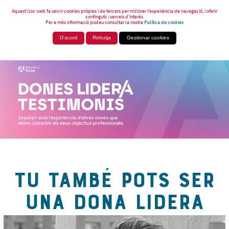
Aquest lloc web fa servir cookies pròpies i de tercers per millorar l’experiència de navegació, i oferir
continguts i serveis d’interès.
Per a més informació podeu consultar la nostra
Política de cookies
D'acord
Rebutja
Gestionar cookies
TU TAMBÉ POTS SER
UNA DONA LIDERA