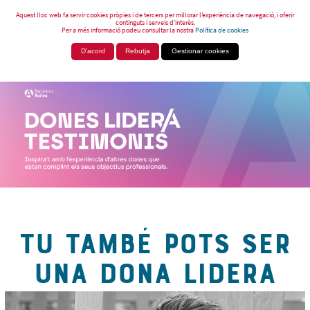
Aquest lloc web fa servir cookies pròpies i de tercers per millorar l’experiència de navegació, i oferir
continguts i serveis d’interès.
Per a més informació podeu consultar la nostra
Política de cookies
D'acord
Rebutja
Gestionar cookies
TU TAMBÉ POTS SER
UNA DONA LIDERA