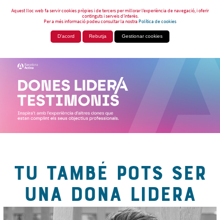
Aquest lloc web fa servir cookies pròpies i de tercers per millorar l’experiència de navegació, i oferir
continguts i serveis d’interès.
Per a més informació podeu consultar la nostra
Política de cookies
D'acord
Rebutja
Gestionar cookies
TU TAMBÉ POTS SER
UNA DONA LIDERA