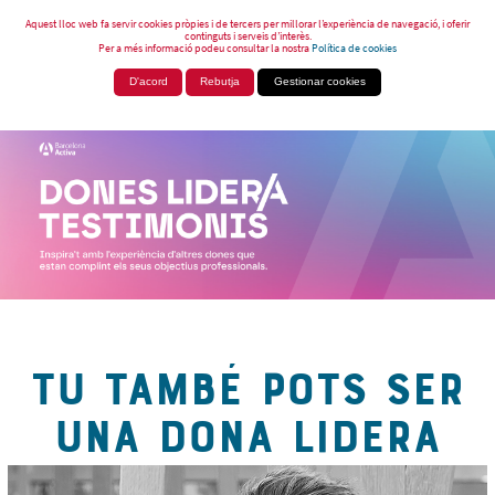
Aquest lloc web fa servir cookies pròpies i de tercers per millorar l’experiència de navegació, i oferir
continguts i serveis d’interès.
Per a més informació podeu consultar la nostra
Política de cookies
D'acord
Rebutja
Gestionar cookies
TU TAMBÉ POTS SER
UNA DONA LIDERA