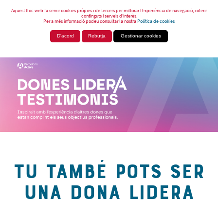
Aquest lloc web fa servir cookies pròpies i de tercers per millorar l’experiència de navegació, i oferir
continguts i serveis d’interès.
Per a més informació podeu consultar la nostra
Política de cookies
D'acord
Rebutja
Gestionar cookies
TU TAMBÉ POTS SER
UNA DONA LIDERA