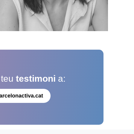
 teu
testimoni
a:
arcelonactiva.cat