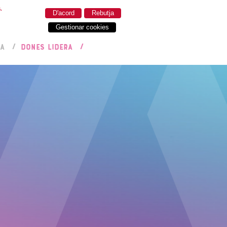
.
D'acord
Rebutja
Gestionar cookies
RA
DONES LIDERA