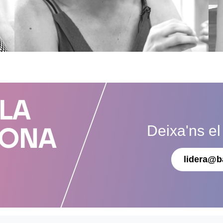
 LA
Deixa'ns el
DONA
lidera@b