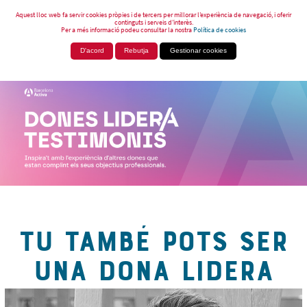
Aquest lloc web fa servir cookies pròpies i de tercers per millorar l’experiència de navegació, i oferir
continguts i serveis d’interès.
Per a més informació podeu consultar la nostra
Política de cookies
D'acord
Rebutja
Gestionar cookies
TU TAMBÉ POTS SER
UNA DONA LIDERA