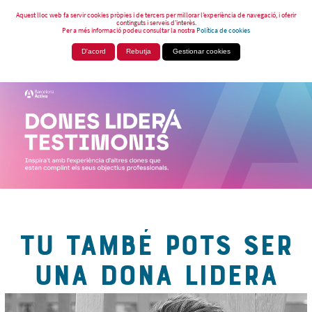
Aquest lloc web fa servir cookies pròpies i de tercers per millorar l’experiència de navegació, i oferir
continguts i serveis d’interès.
Per a més informació podeu consultar la nostra
Política de cookies
D'acord
Rebutja
Gestionar cookies
TU TAMBÉ POTS SER
UNA DONA LIDERA