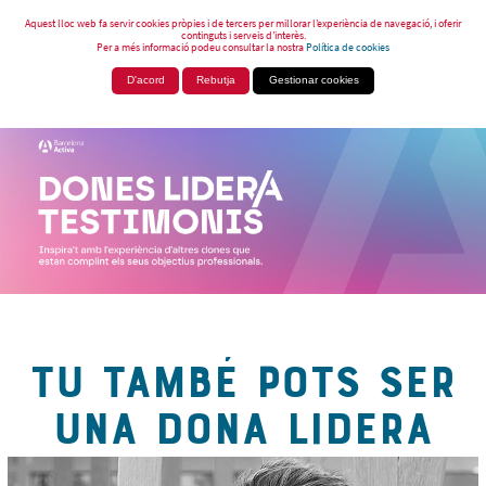
Aquest lloc web fa servir cookies pròpies i de tercers per millorar l’experiència de navegació, i oferir
continguts i serveis d’interès.
Per a més informació podeu consultar la nostra
Política de cookies
D'acord
Rebutja
Gestionar cookies
TU TAMBÉ POTS SER
UNA DONA LIDERA