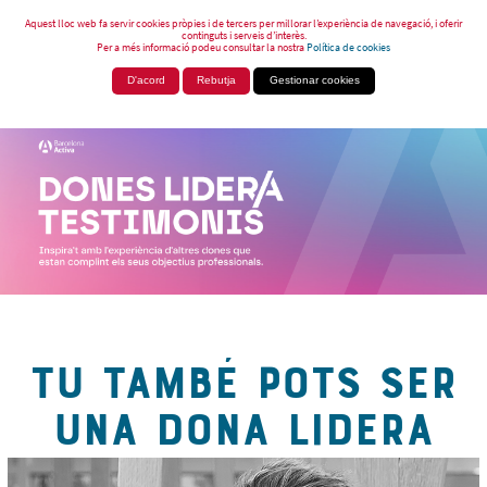
Aquest lloc web fa servir cookies pròpies i de tercers per millorar l’experiència de navegació, i oferir
continguts i serveis d’interès.
Per a més informació podeu consultar la nostra
Política de cookies
D'acord
Rebutja
Gestionar cookies
TU TAMBÉ POTS SER
UNA DONA LIDERA