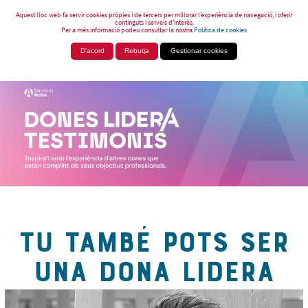
Aquest lloc web fa servir cookies pròpies i de tercers per millorar l’experiència de navegació, i oferir
continguts i serveis d’interès.
Per a més informació podeu consultar la nostra
Política de cookies
D'acord
Rebutja
Gestionar cookies
TU TAMBÉ POTS SER
UNA DONA LIDERA