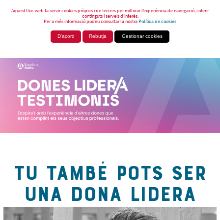
Aquest lloc web fa servir cookies pròpies i de tercers per millorar l’experiència de navegació, i oferir
continguts i serveis d’interès.
Per a més informació podeu consultar la nostra
Política de cookies
D'acord
Rebutja
Gestionar cookies
TU TAMBÉ POTS SER
UNA DONA LIDERA