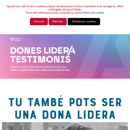
Aquest lloc web fa servir cookies pròpies i de tercers per millorar l’experiència de navegació, i oferir
continguts i serveis d’interès.
Per a més informació podeu consultar la nostra
Política de cookies
D'acord
Rebutja
Gestionar cookies
TU TAMBÉ POTS SER
UNA DONA LIDERA