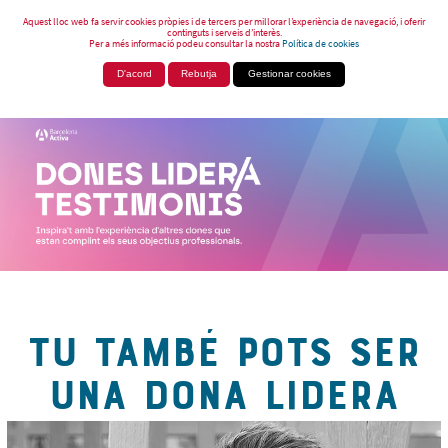
Aquest lloc web fa servir cookies pròpies i de tercers per millorar l’experiència de navegació, i oferir
continguts i serveis d’interès.
Per a més informació podeu consultar la nostra
Política de cookies
D'acord
Rebutja
Gestionar cookies
TU TAMBÉ POTS SER
UNA DONA LIDERA