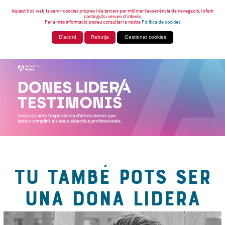
Aquest lloc web fa servir cookies pròpies i de tercers per millorar l’experiència de navegació, i oferir
continguts i serveis d’interès.
Per a més informació podeu consultar la nostra
Política de cookies
D'acord
Rebutja
Gestionar cookies
TU TAMBÉ POTS SER
UNA DONA LIDERA