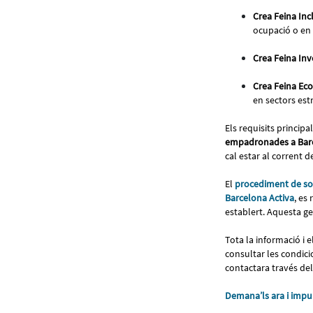
Crea Feina Inc
ocupació o en 
Crea Feina Inv
Crea Feina Eco
en sectors est
Els requisits principa
empadronades a Bar
cal estar al corrent 
El
procediment de sol
Barcelona Activa
, es
establert. Aquesta g
Tota la informació i 
consultar les condici
contactara través del
Demana’ls ara i impul