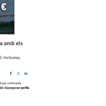
sa amb els
: Inclusiva,
0€ per contracte
 i incorporar perfils