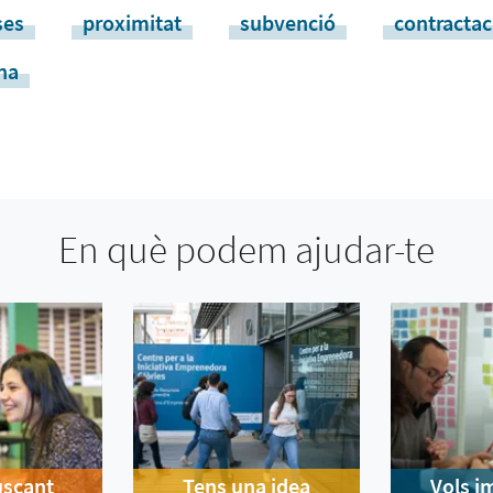
ses
proximitat
subvenció
contractac
na
En què podem ajudar-te
uscant
Tens una idea
Vols i