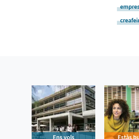
empre
creafei
Ens vols
Estàs b