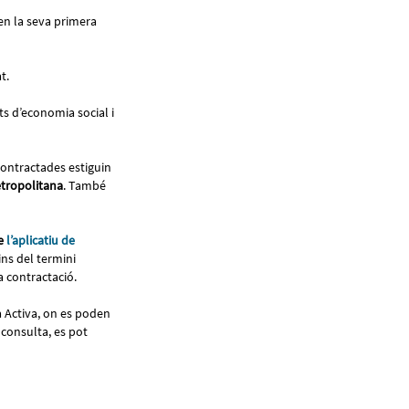
 en la seva primera
at.
ats d’economia social i
contractades estiguin
etropolitana
. També
e
l’aplicatiu de
ins del termini
a contractació.
na Activa, on es poden
 consulta, es pot