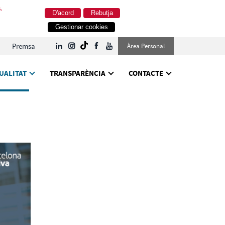
.
D'acord
Rebutja
Gestionar cookies
Premsa
Àrea Personal
UALITAT
TRANSPARÈNCIA
CONTACTE