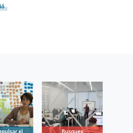
ió
mpulsar el
Busques