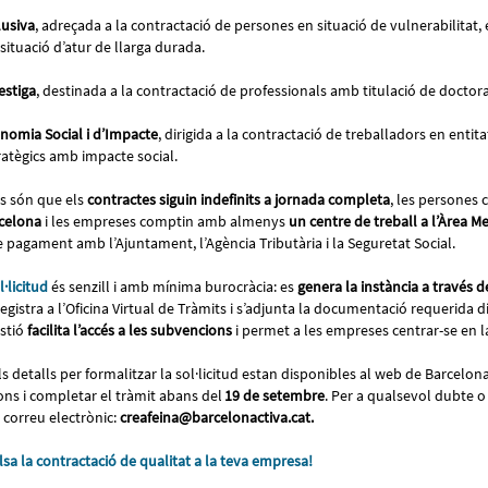
lusiva
, adreçada a la contractació de persones en situació de vulnerabilitat,
situació d’atur de llarga durada.
estiga
, destinada a la contractació de professionals amb titulació de doctor
nomia Social i d’Impacte
, dirigida a la contractació de treballadors en entit
ratègics amb impacte social.
ls són que els
contractes siguin indefinits a jornada completa
, les persones 
celona
i les empreses comptin amb almenys
un centre de treball a l’Àrea M
de pagament amb l’Ajuntament, l’Agència Tributària i la Seguretat Social.
·licitud
és senzill i amb mínima burocràcia: es
genera la instància a través d
 registra a l’Oficina Virtual de Tràmits i s’adjunta la documentació requerida d
estió
facilita l’accés a les subvencions
i permet a les empreses centrar-se en l
els detalls per formalitzar la sol·licitud estan disponibles al web de Barcelo
ons i completar el tràmit abans del
19 de setembre
. Per a qualsevol dubte o
 correu electrònic:
creafeina@barcelonactiva.cat.
sa la contractació de qualitat a la teva empresa!