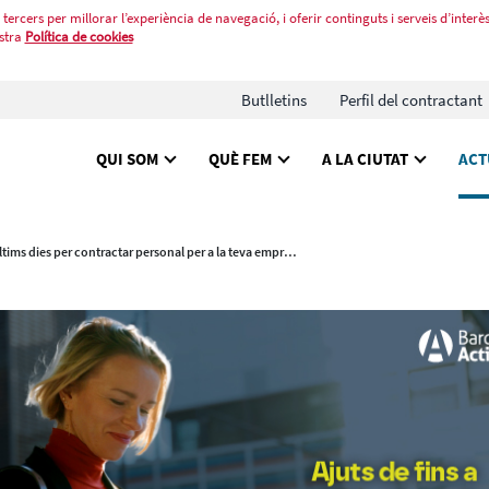
tercers per millorar l’experiència de navegació, i oferir continguts i serveis d’interès
stra
Política de cookies
Butlletins
Perfil del contractant
QUI SOM
QUÈ FEM
A LA CIUTAT
ACT
Últims dies per contractar personal per a la teva empresa amb els ajuts Crea Feina