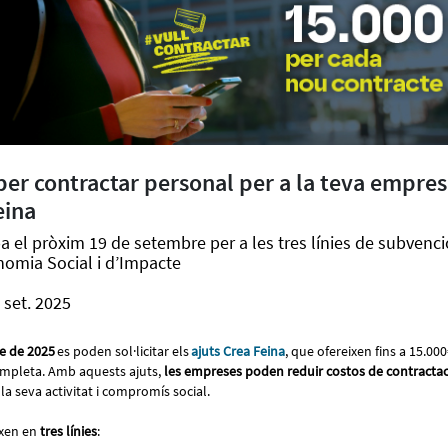
per contractar personal per a la teva empre
eina
a el pròxim 19 de setembre per a les tres línies de subvenció
onomia Social i d’Impacte
 set. 2025
e de 2025
es poden sol·licitar els
ajuts Crea Feina
, que ofereixen fins a 15.00
completa. Amb aquests ajuts,
les empreses poden reduir costos de contractació
la seva activitat i compromís social.
ixen en
tres línies
: