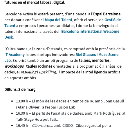
futures en el mercat laboral digital
.
Barcelona Activa hi estarà present, d’una banda, a l’
Espai Barcelona
,
per donar a conèixer el
Mapa del Talent
, oferir el servei de
Gestió de
Talent
a empreses i persones candidates, i donar la benvinguda al
talent internacional a través del
Barcelona International Welcome
Desk
.
D’altra banda, a la zona d’estands, es comptarà amb la presència de la
IT Academy
i dues startups innovadores:
Biel Glasses
i
Muse Scene
Lab
. S’oferirà també un ampli programa de
tallers, mentories,
workshops
i taules rodones
orientades a la programació, l'anàlisi de
dades, el
reskilling
i
upskilling
, i l'impacte de la intel·ligència artificial
en aquests àmbits.
Dilluns, 3 de març
13.00 h – El món de les dades en temps de IA, amb Joan Gasull
i Alana Olivieri, a l’espai Fusion Lab.
16.30 h – El perfil de l’analista de dades, amb Martí Rodríguez, al
Talk Stage Hotspot Talk.
16.45 h –
Ciberheroes
amb CISCO - Ciberseguretat per a