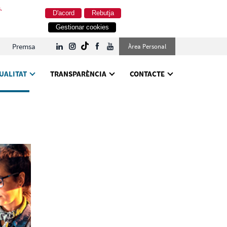
.
D'acord
Rebutja
Gestionar cookies
Premsa
Àrea Personal
UALITAT
TRANSPARÈNCIA
CONTACTE