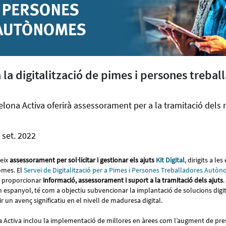
 la digitalització de pimes i persones trebal
elona Activa oferirà assessorament per a la tramitació dels 
 set. 2022
reix
assessorament per sol·licitar i gestionar els ajuts
Kit Digital
, dirigits a l
omes. El
Servei de Digitalització per a Pimes i Persones Treballadores Autò
a proporcionar
informació, assessorament i suport a la tramitació dels ajuts
.
espanyol, té com a objectiu subvencionar la implantació de solucions digit
 un avenç significatiu en el nivell de maduresa digital.
na Activa inclou la implementació de millores en àrees com l’augment de pre