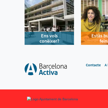
Ens vols
Estàs b
conèixer?
fein
Contacte
A 