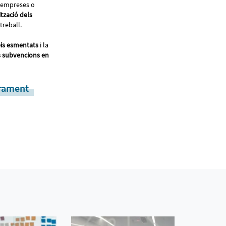
 empreses o
ització dels
etreball.
eis esmentats
i la
s subvencions en
rament