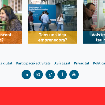
uscant
Tens una idea
Vols i
a?
emprenedora?
teu 
la ciutat
Participació activitats
Avís Legal
Privacitat
Polític