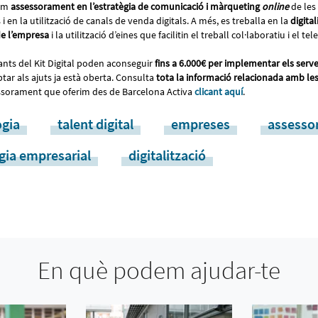
rim
assessorament en l’estratègia de comunicació i màrqueting
online
de les
en la utilització de canals de venda digitals. A més, es treballa en la
digital
de l’empresa
i la utilització d’eines que facilitin el treball col·laboratiu i el tel
tants del Kit Digital poden aconseguir
fins a 6.000€ per implementar els serv
tar als ajuts ja està oberta. Consulta
tota la informació relacionada amb le
essorament que oferim des de Barcelona Activa
clicant aquí
.
ogia
talent digital
empreses
assesso
gia empresarial
digitalització
En què podem ajudar-te