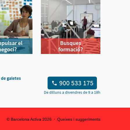
mpulsar el
Busques
negoci?
formació?
a de galetes
900 533 175
De dilluns a divendres de 9 a 18h
© Barcelona Activa
2026
Queixes i suggeriments