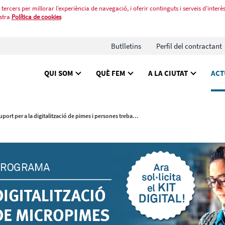
tercers per millorar l’experiència de navegació, i oferir continguts i serveis d’interès
stra
Política de cookies
Butlletins
Perfil del contractant
QUI SOM
QUÈ FEM
A LA CIUTAT
ACT
Suport per a la digitalització de pimes i persones treballadores autònomes