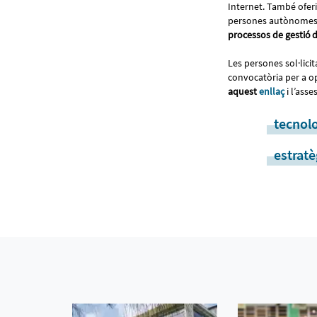
Internet. També ofe
persones autònomes i 
processos de gestió 
Les persones sol·lici
convocatòria per a op
aquest
enllaç
i l’ass
tecnol
estratè