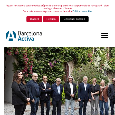
Aquest lloc web fa servir cookies pròpies i de tercers per millorar l’experiència de navegació, i oferir
continguts i serveis d’interès.
Per a més informació podeu consultar la nostra
Política de cookies
D'acord
Rebutja
Gestionar cookies