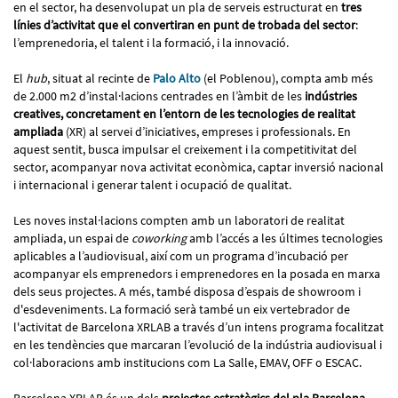
en el sector, ha desenvolupat un pla de serveis estructurat en
tres
línies d’activitat que el convertiran en punt de trobada del sector
:
l’emprenedoria, el talent i la formació, i la innovació.
El
hub
, situat al recinte de
Palo Alto
(el Poblenou), compta amb més
de 2.000 m2 d’instal·lacions centrades en l’àmbit de les
indústries
creatives, concretament en l’entorn de les tecnologies de realitat
ampliada
(XR) al servei d’iniciatives, empreses i professionals. En
aquest sentit, busca impulsar el creixement i la competitivitat del
sector, acompanyar nova activitat econòmica, captar inversió nacional
i internacional i generar talent i ocupació de qualitat.
Les noves instal·lacions compten amb un laboratori de realitat
ampliada, un espai de
coworking
amb l’accés a les últimes tecnologies
aplicables a l’audiovisual, així com un programa d’incubació per
acompanyar els emprenedors i emprenedores en la posada en marxa
dels seus projectes. A més, també disposa d’espais de showroom i
d'esdeveniments. La formació serà també un eix vertebrador de
l'activitat de Barcelona XRLAB a través d’un intens programa focalitzat
en les tendències que marcaran l’evolució de la indústria audiovisual i
col·laboracions amb institucions com La Salle, EMAV, OFF o ESCAC.
Barcelona XRLAB és un dels
projectes estratègics del pla Barcelona