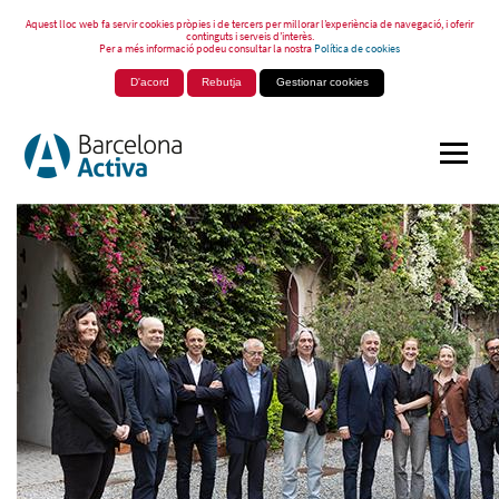
Aquest lloc web fa servir cookies pròpies i de tercers per millorar l’experiència de navegació, i oferir
continguts i serveis d’interès.
Per a més informació podeu consultar la nostra
Política de cookies
D'acord
Rebutja
Gestionar cookies