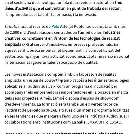
en el sector, ha desenvolupat un pla de serveis estructurat en
tres
línies d’activitat que el convertiran en punt de trobada del sector
:
l’emprenedoria, el talent i la formació, i la innovació.
El
hub
, situat al recinte de
Palo Alto
(el Poblenou), compta amb més
de 2.000 m2 d’instal·lacions centrades en l’àmbit de les
indústries
creatives, concretament en l’entorn de les tecnologies de realitat
ampliada
(XR) al servei d’iniciatives, empreses i professionals. En
aquest sentit, busca impulsar el creixement i la competitivitat del
sector, acompanyar nova activitat econòmica, captar inversió nacional
i internacional i generar talent i ocupació de qualitat.
Les noves instal·lacions compten amb un laboratori de realitat
ampliada, un espai de
coworking
amb l’accés a les últimes tecnologies
aplicables a l’audiovisual, així com un programa d’incubació per
acompanyar els emprenedors i emprenedores en la posada en marxa
dels seus projectes. A més, també disposa d’espais de showroom i
d'esdeveniments. La formació serà també un eix vertebrador de
l'activitat de Barcelona XRLAB a través d’un intens programa focalitzat
en les tendències que marcaran l’evolució de la indústria audiovisual i
col·laboracions amb institucions com La Salle, EMAV, OFF o ESCAC.
Barcelona XRLAB és un dels
projectes estratègics del pla Barcelona