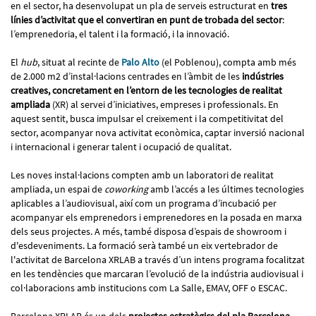
en el sector, ha desenvolupat un pla de serveis estructurat en
tres
línies d’activitat que el convertiran en punt de trobada del sector
:
l’emprenedoria, el talent i la formació, i la innovació.
El
hub
, situat al recinte de
Palo Alto
(el Poblenou), compta amb més
de 2.000 m2 d’instal·lacions centrades en l’àmbit de les
indústries
creatives, concretament en l’entorn de les tecnologies de realitat
ampliada
(XR) al servei d’iniciatives, empreses i professionals. En
aquest sentit, busca impulsar el creixement i la competitivitat del
sector, acompanyar nova activitat econòmica, captar inversió nacional
i internacional i generar talent i ocupació de qualitat.
Les noves instal·lacions compten amb un laboratori de realitat
ampliada, un espai de
coworking
amb l’accés a les últimes tecnologies
aplicables a l’audiovisual, així com un programa d’incubació per
acompanyar els emprenedors i emprenedores en la posada en marxa
dels seus projectes. A més, també disposa d’espais de showroom i
d'esdeveniments. La formació serà també un eix vertebrador de
l'activitat de Barcelona XRLAB a través d’un intens programa focalitzat
en les tendències que marcaran l’evolució de la indústria audiovisual i
col·laboracions amb institucions com La Salle, EMAV, OFF o ESCAC.
Barcelona XRLAB és un dels
projectes estratègics del pla Barcelona