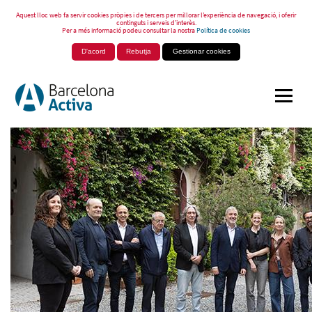
Aquest lloc web fa servir cookies pròpies i de tercers per millorar l’experiència de navegació, i oferir
continguts i serveis d’interès.
Per a més informació podeu consultar la nostra
Política de cookies
D'acord
Rebutja
Gestionar cookies