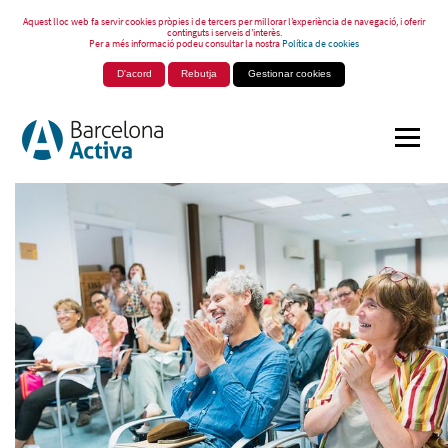
Aquest lloc web fa servir cookies pròpies i de tercers per millorar l’experiència de navegació, i oferir
continguts i serveis d’interès.
Per a més informació podeu consultar la nostra
Política de cookies
D'acord
Rebutja
Gestionar cookies