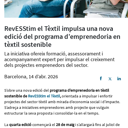
RevESStim el Tèxtil impulsa una nova
edició del programa d’emprenedoria en
tèxtil sostenible
La iniciativa ofereix formació, assessorament i
acompanyament expert per impulsar el creixement
dels projectes emprenedors del sector.
Barcelona, 14 d’abr. 2026
S’obre una nova edició del
programa d’emprenedoria en tèxtil
sostenible de
RevESStim el Tèxtil
,
orientada a impulsar i enfortir
projectes del sector tèxtil amb mirada d’economia social i d’impacte.
S’adreça a iniciatives emprenedores amb projecte que vulguin
estructurar la seva proposta i consolidar-la en el temps.
La
quarta edició
començarà el
28 de maig
i s’allargarà fins al juliol de