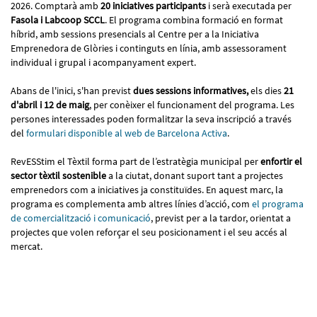
2026. Comptarà amb
20 iniciatives participants
i serà executada per
Fasola i Labcoop SCCL
. El programa combina formació en format
híbrid, amb sessions presencials al Centre per a la Iniciativa
Emprenedora de Glòries i continguts en línia, amb assessorament
individual i grupal i acompanyament expert.
Abans de l'inici, s'han previst
dues sessions informatives,
els dies
21
d'abril
i
12 de maig
, per conèixer el funcionament del programa. Les
persones interessades poden formalitzar la seva inscripció a través
del
formulari disponible al web de Barcelona Activa
.
RevESStim el Tèxtil forma part de l’estratègia municipal per
enfortir el
sector tèxtil sostenible
a la ciutat, donant suport tant a projectes
emprenedors com a iniciatives ja constituïdes. En aquest marc, la
programa es complementa amb altres línies d’acció, com
el programa
de comercialització i comunicació
, previst per a la tardor, orientat a
projectes que volen reforçar el seu posicionament i el seu accés al
mercat.