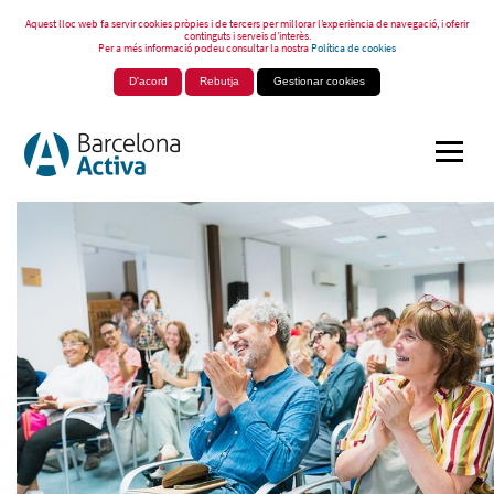
Aquest lloc web fa servir cookies pròpies i de tercers per millorar l’experiència de navegació, i oferir
continguts i serveis d’interès.
Per a més informació podeu consultar la nostra
Política de cookies
D'acord
Rebutja
Gestionar cookies