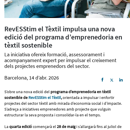
RevESStim el Tèxtil impulsa una nova
edició del programa d’emprenedoria en
tèxtil sostenible
La iniciativa ofereix formació, assessorament i
acompanyament expert per impulsar el creixement
dels projectes emprenedors del sector.
Barcelona, 14 d’abr. 2026
S’obre una nova edició del
programa d’emprenedoria en tèxtil
sostenible de
RevESStim el Tèxtil
,
orientada a impulsar i enfortir
projectes del sector tèxtil amb mirada d’economia social i d’impacte.
S’adreça a iniciatives emprenedores amb projecte que vulguin
estructurar la seva proposta i consolidar-la en el temps.
La
quarta edició
començarà el
28 de maig
i s’allargarà fins al juliol de