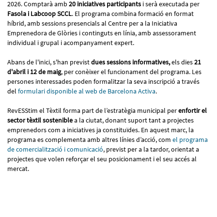
2026. Comptarà amb
20 iniciatives participants
i serà executada per
Fasola i Labcoop SCCL
. El programa combina formació en format
híbrid, amb sessions presencials al Centre per a la Iniciativa
Emprenedora de Glòries i continguts en línia, amb assessorament
individual i grupal i acompanyament expert.
Abans de l'inici, s'han previst
dues sessions informatives,
els dies
21
d'abril
i
12 de maig
, per conèixer el funcionament del programa. Les
persones interessades poden formalitzar la seva inscripció a través
del
formulari disponible al web de Barcelona Activa
.
RevESStim el Tèxtil forma part de l’estratègia municipal per
enfortir el
sector tèxtil sostenible
a la ciutat, donant suport tant a projectes
emprenedors com a iniciatives ja constituïdes. En aquest marc, la
programa es complementa amb altres línies d’acció, com
el programa
de comercialització i comunicació
, previst per a la tardor, orientat a
projectes que volen reforçar el seu posicionament i el seu accés al
mercat.