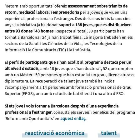
'Retorn amb oportunitats' ofereix
assessorament sobre tràmits de
retorn, mediació laboral i emprenedoria
per a joves que viuen una
experiència professional a l’estranger. Des dels seus inicis fa uns cinc
anys, la iniciativa ja ha donat
suport a 136 joves, que es distribueixen
entre 93 dones i 43 homes
. Respecte al total, 30 participants han
tornat a Barcelona i 24 ja han trobat feina. La majoria treballen en els
sectors de la Salut i les Ciències de la Vida, les Tecnologies de la
Informació i la Comunicació (TIC) i la Indústria.
El
perfil de participants que s’han acollit al programa
destaca per un
alt nivell d’estudis
, amb 18 joves que s’han doctorat, 52 que compten
amb un Màster i 50 persones que han estudiat un grau, llicenciatura o
diplomatura. La recuperació de talent jove també ha inclòs
l’acompanyament a 14 persones amb formació professional de Grau
Superior (FPGS), una amb estudis de batxillerat i una altra d’ESO.
Si ets jove i vols tornar a Barcelona després d’una experiència
professional a l’estranger
, consulta els serveis i beneficis del programa
‘Retorn amb Oportunitats’ en
aquest enllaç
.
reactivació econòmica
talent