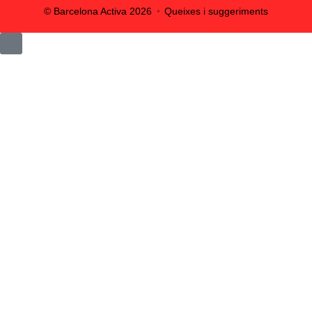
© Barcelona Activa
2026
Queixes i suggeriments