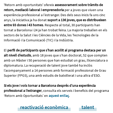
'Retorn amb oportunitats' ofereix
assessorament sobre tràmits de
retorn, mediació laboral i emprenedoria
per a joves que viuen una
experiència professional a l’estranger. Des dels seus inicis fa uns cinc
anys, la iniciativa ja ha donat
suport a 136 joves, que es distribueixen
entre 93 dones i 43 homes
. Respecte al total, 30 participants han
tornat a Barcelona i 24 ja han trobat feina. La majoria treballen en els
sectors de la Salut i les Ciències de la Vida, les Tecnologies de la
Informació i la Comunicació (TIC) i la Indústria.
El
perfil de participants que s’han acollit al programa
destaca per un
alt nivell d’estudis
, amb 18 joves que s’han doctorat, 52 que compten
amb un Màster i 50 persones que han estudiat un grau, llicenciatura o
diplomatura. La recuperació de talent jove també ha inclòs
l’acompanyament a 14 persones amb formació professional de Grau
Superior (FPGS), una amb estudis de batxillerat i una altra d’ESO.
Si ets jove i vols tornar a Barcelona després d’una experiència
professional a l’estranger
, consulta els serveis i beneficis del programa
‘Retorn amb Oportunitats’ en
aquest enllaç
.
reactivació econòmica
talent