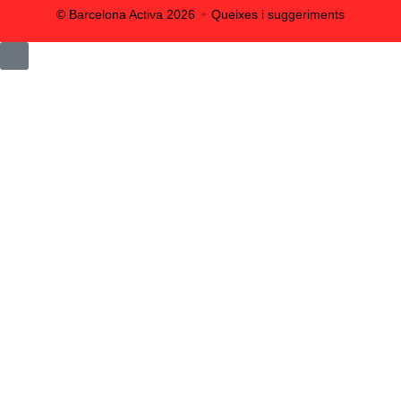
© Barcelona Activa
2026
Queixes i suggeriments