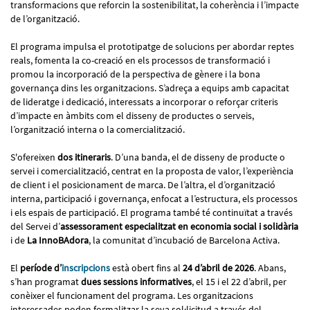
transformacions que reforcin la sostenibilitat, la coherència i l’impacte
de l’organització.
El programa impulsa el prototipatge de solucions per abordar reptes
reals, fomenta la co-creació en els processos de transformació i
promou la incorporació de la perspectiva de gènere i la bona
governança dins les organitzacions. S’adreça a equips amb capacitat
de lideratge i dedicació, interessats a incorporar o reforçar criteris
d’impacte en àmbits com el disseny de productes o serveis,
l’organització interna o la comercialització.
S'ofereixen
dos itineraris
. D’una banda, el de disseny de producte o
servei i comercialització, centrat en la proposta de valor, l’experiència
de client i el posicionament de marca. De l’altra, el d’organització
interna, participació i governança, enfocat a l’estructura, els processos
i els espais de participació. El programa també té continuïtat a través
del Servei d’
assessorament especialitzat en economia social i solidària
i de
La InnoBAdora
, la comunitat d’incubació de Barcelona Activa.
El
període d’
inscripcions
està obert fins al
24 d’abril de 2026
. Abans,
s’han programat
dues sessions informatives
, el 15 i el 22 d’abril, per
conèixer el funcionament del programa. Les organitzacions
interessades poden formalitzar la seva sol·licitud a través del