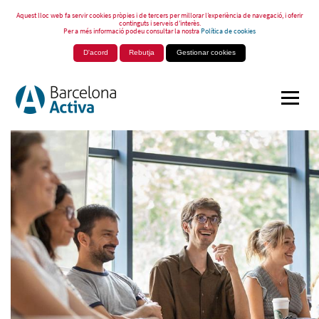
Aquest lloc web fa servir cookies pròpies i de tercers per millorar l’experiència de navegació, i oferir
continguts i serveis d’interès.
Per a més informació podeu consultar la nostra
Política de cookies
D'acord
Rebutja
Gestionar cookies