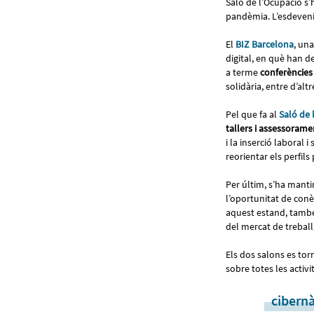
Saló de l’Ocupació s’
pandèmia. L’esdeven
El
BIZ Barcelona
, un
digital, en què han 
a terme
conferències
solidària, entre d’altr
Pel que fa al
Saló de 
tallers i assessorame
i la inserció laboral 
reorientar els perfils
Per últim, s’ha mant
l’oportunitat de conè
aquest estand, també
del mercat de treball,
Els dos salons es tor
sobre totes les activ
cibern