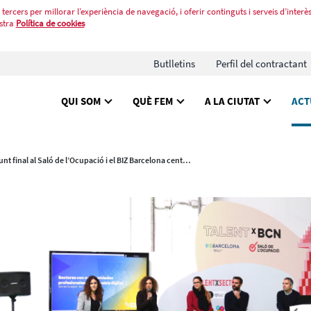
tercers per millorar l’experiència de navegació, i oferir continguts i serveis d’interès
stra
Política de cookies
Butlletins
Perfil del contractant
QUI SOM
QUÈ FEM
A LA CIUTAT
ACT
Punt final al Saló de l’Ocupació i el BIZ Barcelona centrats en la reactivació econòmica