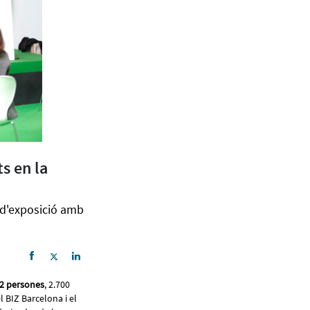
ts en la
s d'exposició amb
872 persones
, 2.700
l BIZ Barcelona i el