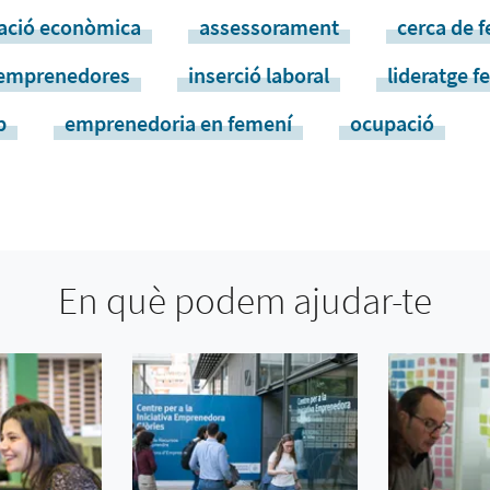
vació econòmica
assessorament
cerca de f
emprenedores
inserció laboral
lideratge 
p
emprenedoria en femení
ocupació
En què podem ajudar-te