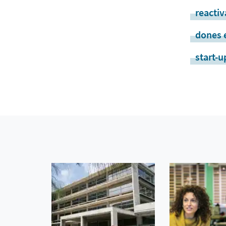
reacti
dones 
start-u