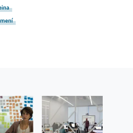
eina
femení