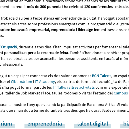
han centrat en fomentar la reactivació econòmica després de les dificultats 
iment ha reunit
més de 300 ponents
i ha celebrat
120 conferències i més de
a trobada clau per a l’ecosistema emprenedor de la ciutat, ha volgut apostar
destacat els actes sobre professions emergents com la programació o el
gami
 sobre innovació empresarial, emprenedoria i lideratge femení
i sessions so
es.
l’Ocupació
, durant els tres dies s’han impulsat activitats per fomentar el ta
nt personalitzat per a la recerca de feina
. També s’han donat a conèixer pro
i s’han celebrat actes per aconsellar les persones assistents en l’accés al món
 professionals.
ingut un espai per connectar els dos salons anomenat
BCN Talent
, un espai
ixer el
Cibernàrium
i
IT Academy
, els centres de formació tecnològica de Ba
 s’ha pogut formar part de les
IT Talks i altres activitats
com una exposició s
 el taller de Job Market Place, taules rodones o visitar l’estand del
Campus 
naran a mostrar l’any que ve amb la participació de Barcelona Activa. Si vols
itats que s’han dut a terme durant els tres dies que ha durat l’esdeveniment, 
àrium
emprenedoria
talent digital
bi