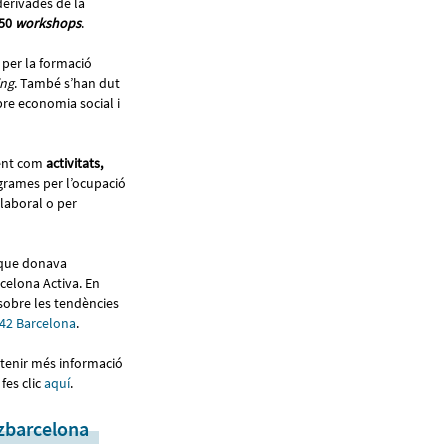
derivades de la
 50
workshops
.
 per la formació
ng
. També s’han dut
bre economia social i
lent com
activitats,
grames per l’ocupació
 laboral o per
 que donava
rcelona Activa. En
obre les tendències
42 Barcelona
.
 tenir més informació
fes clic
aquí
.
zbarcelona