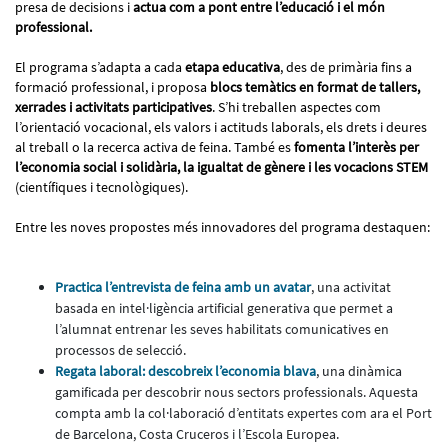
presa de decisions i
actua com a pont entre l’educació i el món
professional.
El programa s’adapta a cada
etapa educativa
, des de primària fins a
formació professional, i proposa
blocs temàtics en format de tallers,
xerrades i activitats participatives
. S’hi treballen aspectes com
l’orientació vocacional, els valors i actituds laborals, els drets i deures
al treball o la recerca activa de feina. També es
fomenta l’interès per
l’economia social i solidària, la igualtat de gènere i les vocacions STEM
(científiques i tecnològiques).
Entre les noves propostes més innovadores del programa destaquen:
Practica l’entrevista de feina amb un avatar
, una activitat
basada en intel·ligència artificial generativa que permet a
l’alumnat entrenar les seves habilitats comunicatives en
processos de selecció.
Regata laboral: descobreix l’economia blava
, una dinàmica
gamificada per descobrir nous sectors professionals. Aquesta
compta amb la col·laboració d’entitats expertes com ara el Port
de Barcelona, Costa Cruceros i l’Escola Europea.