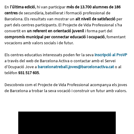
En
l’última edició
, hi van participar
més de 13.700 alumnes de 186
centres
de secundària, batxillerat i formació professional de
Barcelona. Els resultats van mostrar un
alt nivell de satisfacció
per
part dels centres participants. El Projecte de Vida Professional s’ha
convertit en
un referent en orientació juvenil
i forma part del
compromís municipal per connectar educació i ocupació
, fomentant
vocacions amb valors socials i de futur.
Els centres educatius interessats poden fer la seva
inscripció al ProVP
a través del web de Barcelona Activa o contactar amb el Servei
d’Ocupació Jove a
barcelonatreball.joves@barcelonactiva.cat
o al
telèfon
931 517 605
.
Descobreix com el Projecte de Vida Professional acompanya els joves
de Barcelona a trobar la seva vocació i construir un futur amb valors.